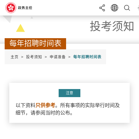
目录
投考须知
搜寻
每年招聘时间表
成为政务主任
主页
投考须知
申请准备
每年招聘时间表
语言
EN
繁
简
投考须知
实习计划
A+
字体大小
A
A-
综合招聘考试
招聘
申请
条件
注意
暑期实习计划
最新消息
以下资料
只供参考
。所有事项的实际举行时间及
细节，请参阅当时的公布。
帮助