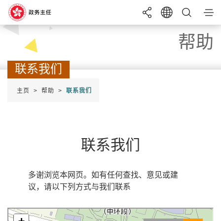
目录
帮助
搜寻
联系我们
成为政务主任
主页
帮助
联系我们
语言
EN
繁
简
投考须知
实习计划
A+
字体大小
A
A-
综合招聘考试
招聘
申请
条件
联系我们
暑期实习计划
最新消息
多谢浏览本网页。如有任何查找、意见或建
帮助
议，请以下列方式与我们联系