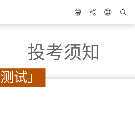
语言
EN
繁
简
投考须知
A+
字体大小
A
A-
件
暑期实习计划
法测试」