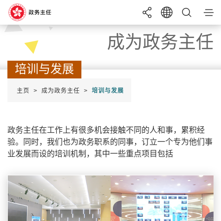
目录
成为政务主任
搜寻
培训与发展
成为政务主任
主页
成为政务主任
培训与发展
语言
EN
繁
简
投考须知
实习计划
政务主任在工作上有很多机会接触不同的人和事，累积经
A+
字体大小
A
A-
综合招聘考试
招聘
申请
条件
验。同时，我们也为政务职系的同事，订立一个专为他们事
暑期实习计划
业发展而设的培训机制，其中一些重点项目包括
最新消息
帮助