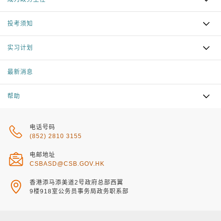
投考须知
实习计划
最新消息
帮助
电话号码
(852) 2810 3155
电邮地址
CSBASD@CSB.GOV.HK
香港添马添美道2号政府总部西翼
9楼918室公务员事务局政务职系部