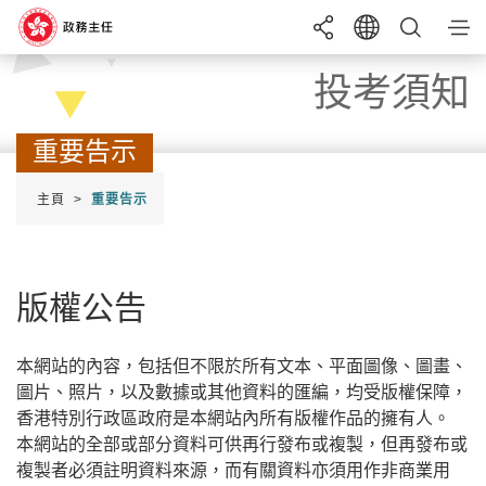
目錄
投考須知
搜尋
重要告示
成為政務主任
主頁
重要告示
語言
EN
繁
简
投考須知
實習計劃
A+
字體大小
A
A-
綜合招聘考試
招聘
申請
條件
版權公告
暑期實習計劃
最新消息
本網站的內容，包括但不限於所有文本、平面圖像、圖畫、
圖片、照片，以及數據或其他資料的匯編，均受版權保障，
幫助
香港特別行政區政府是本網站內所有版權作品的擁有人。
本網站的全部或部分資料可供再行發布或複製，但再發布或
複製者必須註明資料來源，而有關資料亦須用作非商業用