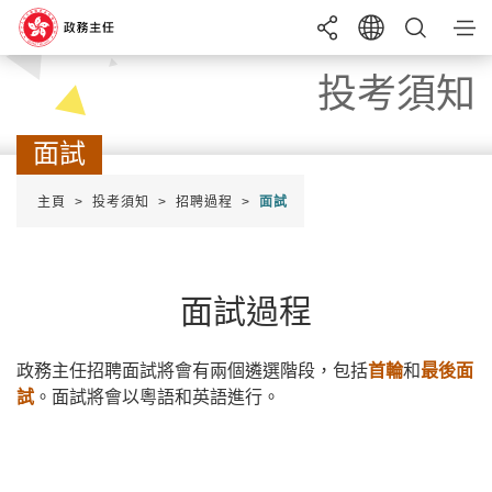
目錄
投考須知
搜尋
面試
成為政務主任
主頁
投考須知
招聘過程
面試
語言
EN
繁
简
投考須知
實習計劃
A+
字體大小
A
A-
綜合招聘考試
招聘
申請
條件
面試過程
暑期實習計劃
最新消息
政務主任招聘面試將會有兩個遴選階段，包括
首輪
和
最後面
試
。面試將會以粵語和英語進行。
幫助